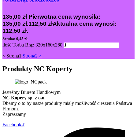
135,00
zł
Pierwotna cena wynosiła:
135,00 zł.
112,50
zł
Aktualna cena wynosi:
112,50 zł.
Sztuka: 0,45 zł
ilość Torba Brąz 320x160x260
Dodaj
<
Strona
1
Strona
2
>
Produkty NC Koperty
Jesteśmy Biurem Handlowym
NC Kopery sp. z o.o.
Dbamy o to by nasze produkty miały możliwość cieszenia Państwa
Firmom.
Zapraszamy
Facebook-f