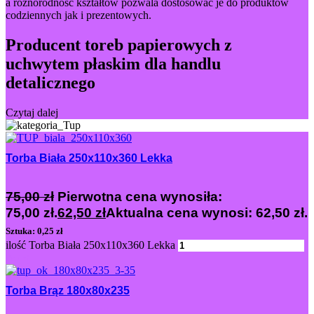
a różnorodność kształtów pozwala dostosować je do produktów
codziennych jak i prezentowych.
Producent toreb papierowych z
uchwytem płaskim dla handlu
detalicznego
Czytaj dalej
Torba Biała 250x110x360 Lekka
75,00
zł
Pierwotna cena wynosiła:
75,00 zł.
62,50
zł
Aktualna cena wynosi: 62,50 zł.
Sztuka: 0,25 zł
ilość Torba Biała 250x110x360 Lekka
Dodaj
Torba Brąz 180x80x235