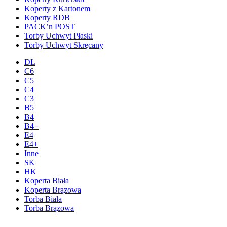
Koperty z Kartonem
Koperty RDB
PACK’n POST
Torby Uchwyt Płaski
Torby Uchwyt Skręcany
DL
C6
C5
C4
C3
B5
B4
B4+
E4
E4+
Inne
SK
HK
Koperta Biała
Koperta Brązowa
Torba Biała
Torba Brązowa