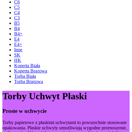
C6
C5
C4
C3
B5
B4
B4+
E4
E4+
Inne
SK
HK
Koperta Biała
Koperta Brązowa
Torba Biała
Torba Brązowa
Torby Uchwyt Płaski
Proste w uchwycie
Torby papierowe z płaskimi uchwytami to powszechnie stosowane
opakowania. Płaskie uchwyty umożliwiają wygodne przenoszenie,