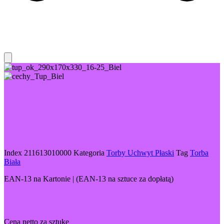
Proste w uchwycie
Torba Biała 290x170x330
Lekka
Index
211613010000
Kategoria
Torby Uchwyt Płaski
Tag
Torba
Biała
EAN-13 na Kartonie | (EAN-13 na sztuce za dopłatą)
40,80
zł
Pierwotna cena wynosiła: 40,80 zł.
34,50
zł
Aktualna cena
wynosi: 34,50 zł.
Cena netto za sztukę