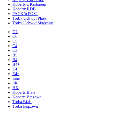
Koperty z Kartonem
Koperty RDB
PACK’n POST
Torby Uchwyt Płaski
Torby Uchwyt Skręcany
DL
C6
C5
C4
C3
B5
B4
B4+
E4
E4+
Inne
SK
HK
Koperta Biała
Koperta Brązowa
Torba Biała
Torba Brązowa