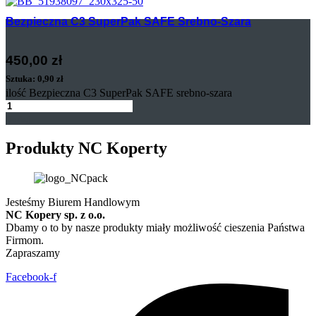
Bezpieczna C3 SuperPak SAFE Srebno-Szara
450,00
zł
Sztuka: 0,90 zł
ilość Bezpieczna C3 SuperPak SAFE srebno-szara
Dodaj
Produkty NC Koperty
Jesteśmy Biurem Handlowym
NC Kopery sp. z o.o.
Dbamy o to by nasze produkty miały możliwość cieszenia Państwa
Firmom.
Zapraszamy
Facebook-f