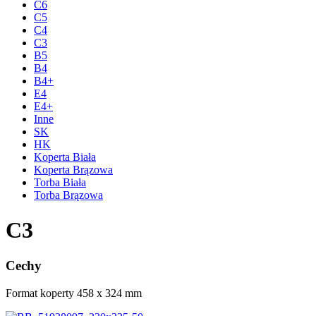
C6
C5
C4
C3
B5
B4
B4+
E4
E4+
Inne
SK
HK
Koperta Biała
Koperta Brązowa
Torba Biała
Torba Brązowa
C3
Cechy
Format koperty 458 x 324 mm