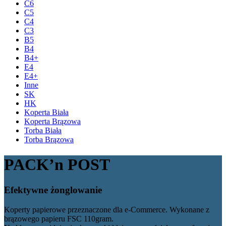
C6
C5
C4
C3
B5
B4
B4+
E4
E4+
Inne
SK
HK
Koperta Biała
Koperta Brązowa
Torba Biała
Torba Brązowa
PACK’n POST
Efektywne żonglowanie
Koperty papierowe przeznaczone dla e-Commerce. Wykonane z
brązowego papieru FSC 110gram.