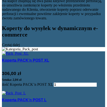
Na klapce znajdują się dwa paski klejowe przedzielone perforacją,
co umożliwia zamknięcie koperty po włożeniu przedmiotu
nadawanego do Klienta, otworzenie koperty poprzez oderwanie
perforacji i ewentualne powtórne zaklejenie koperty w przypadku
zwrotu zamówionego towaru.
Koperty do wysyłek w dynamicznym e-
commerce
Czytaj dalej
Koperta PACK’n POST XL
306,00
zł
Sztuka: 2,04 zł
ilość Koperta PACK’n POST XL
Dodaj
Koperta PACK’n POST L