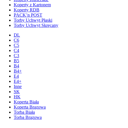
Koperty z Kartonem
Koperty RDB
PACK’n POST
Torby Uchwyt Płaski
Torby Uchwyt Skręcany
DL
C6
C5
C4
C3
B5
B4
B4+
E4
E4+
Inne
SK
HK
Koperta Biała
Koperta Brązowa
Torba Biała
Torba Brązowa