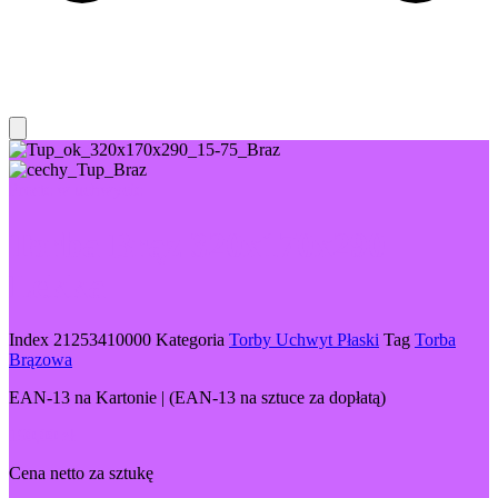
Proste w uchwycie
Torba Brąz 320x170x290
Lekka
Index
21253410000
Kategoria
Torby Uchwyt Płaski
Tag
Torba
Brązowa
EAN-13 na Kartonie | (EAN-13 na sztuce za dopłatą)
190,00
zł
Cena netto za sztukę